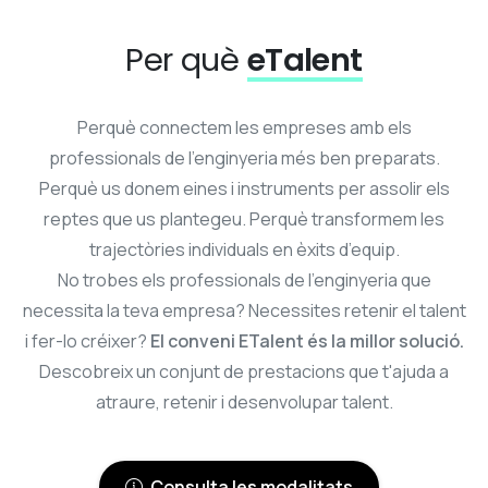
Per què
eTalent
Perquè connectem les empreses amb els
professionals de l’enginyeria més ben preparats.
Perquè us donem eines i instruments per assolir els
reptes que us plantegeu. Perquè transformem les
trajectòries individuals en èxits d’equip.
No trobes els professionals de l'enginyeria que
necessita la teva empresa? Necessites retenir el talent
i fer-lo créixer?
El conveni
ETalent
és la millor solució.
Descobreix un conjunt de prestacions que t'ajuda a
atraure, retenir i desenvolupar talent.
Consulta les modalitats