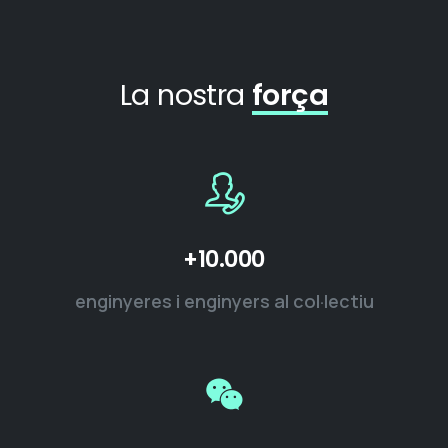
La nostra
força
+10.000
enginyeres i enginyers al col·lectiu