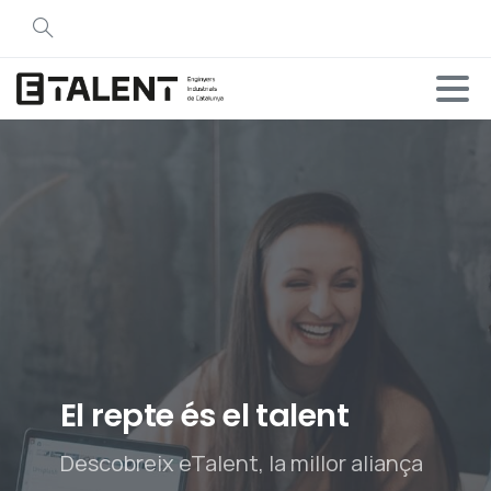
El
repte
és
el
talent
Descobreix eTalent, la millor aliança